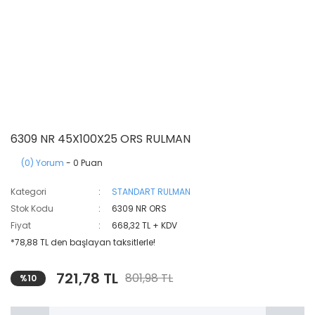
6309 NR 45X100X25 ORS RULMAN
(0) Yorum
- 0 Puan
Kategori
STANDART RULMAN
Stok Kodu
6309 NR ORS
Fiyat
668,32 TL + KDV
*78,88 TL den başlayan taksitlerle!
721,78 TL
801,98 TL
%10