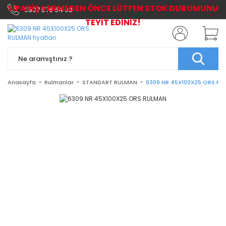
SİPARİŞ VERMEDEN ÖNCE LÜTFEN STOK DURUMUNU
0507 576 64 03
TEYİT EDİNİZ!
Anasayfa
Rulmanlar
STANDART RULMAN
6309 NR 45X100X25 ORS R