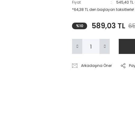
Fiyat
545,40 TL
*64,38 TL den başlayan taksitlerle!
589,03 TL
65
%10
Arkadaşına Öner
Pa