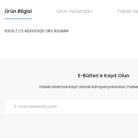
Ürün Bilgisi
Ürün Yorumları
Taksit S
6309 Z C3 45X100X25 ORS RULMAN
Bu ürünün fiyat bilgisi, resim, ürün açıklamalarında ve diğer konular
Görüş ve önerileriniz için teşekkür ederiz.
E-Bülten'e Kayıt Olun
Ürün resmi kalitesiz, bozuk veya görüntülenemiyor.
Ürün açıklamasında eksik bilgiler bulunuyor.
Haber listemize kayıt olarak kampanyalardan, haberda
Ürün bilgilerinde hatalar bulunuyor.
Ürün fiyatı diğer sitelerden daha pahalı.
Bu ürüne benzer farklı alternatifler olmalı.