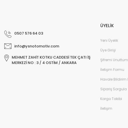
ÜYELİK
0507 576 64 03
Yeni Üyelik
info@ysnotomotiv.com
Üye Girişi
MEHMET ZAHİT KOTKU CADDESİ TEK ÇATI İŞ
Şifremi Unuttum
MERKEZİ NO : 3 / 4 OSTİM / ANKARA
İletişim Formu
Havale Bildirim
Sipariş Sorgula
Kargo Takibi
İletişim