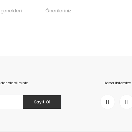
eçenekleri
Önerileriniz
da yetersiz gördüğünüz noktaları öneri formunu kullanarak tarafımıza il
Bu ürüne ilk yorumu siz yapın!
Yorum Yaz
r olabilirsiniz.
Haber listemize
Kayıt Ol