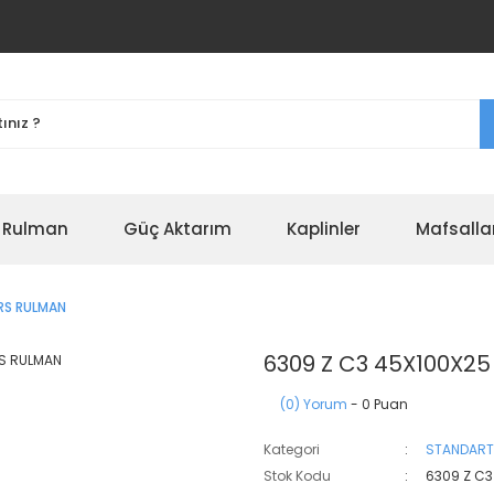
r Rulman
Güç Aktarım
Kaplinler
Mafsalla
RS RULMAN
6309 Z C3 45X100X2
(0) Yorum
- 0 Puan
Kategori
STANDART
Stok Kodu
6309 Z C