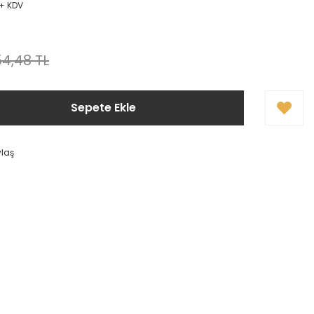
 + KDV
4,48 TL
Sepete Ekle
ylaş