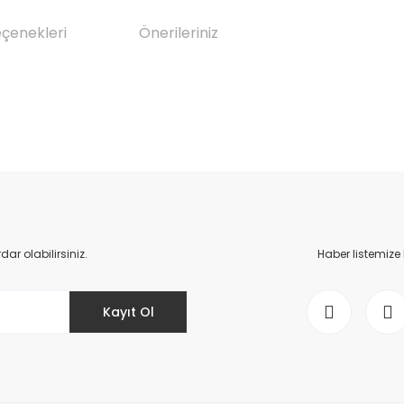
eçenekleri
Önerileriniz
da yetersiz gördüğünüz noktaları öneri formunu kullanarak tarafımıza il
Bu ürüne ilk yorumu siz yapın!
Yorum Yaz
r olabilirsiniz.
Haber listemize
Kayıt Ol