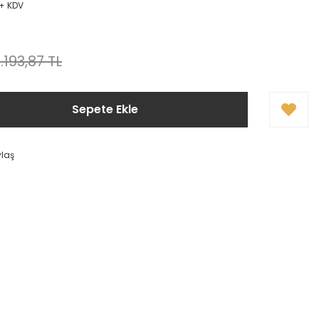
 + KDV
1.193,87 TL
Sepete Ekle
ylaş