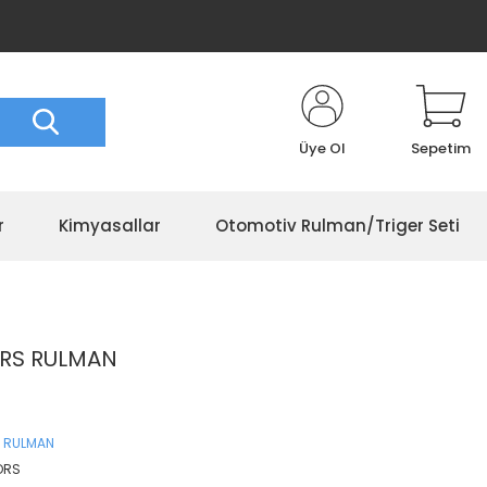
Üye Ol
Sepetim
r
Kimyasallar
Otomotiv Rulman/Triger Seti
ORS RULMAN
 RULMAN
ORS