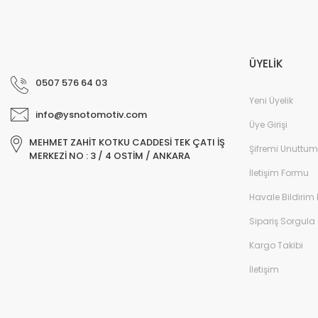
ÜYELİK
0507 576 64 03
Yeni Üyelik
info@ysnotomotiv.com
Üye Girişi
MEHMET ZAHİT KOTKU CADDESİ TEK ÇATI İŞ
Şifremi Unuttum
MERKEZİ NO : 3 / 4 OSTİM / ANKARA
İletişim Formu
Havale Bildirim
Sipariş Sorgula
Kargo Takibi
İletişim