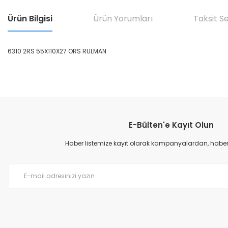
Ürün Bilgisi
Ürün Yorumları
Taksit S
6310 2RS 55X110X27 ORS RULMAN
Bu ürünün fiyat bilgisi, resim, ürün açıklamalarında ve diğer konular
Görüş ve önerileriniz için teşekkür ederiz.
E-Bülten'e Kayıt Olun
Ürün resmi kalitesiz, bozuk veya görüntülenemiyor.
Ürün açıklamasında eksik bilgiler bulunuyor.
Haber listemize kayıt olarak kampanyalardan, haberda
Ürün bilgilerinde hatalar bulunuyor.
Ürün fiyatı diğer sitelerden daha pahalı.
Bu ürüne benzer farklı alternatifler olmalı.