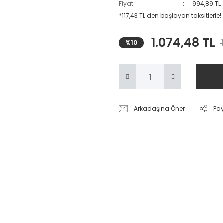
Fiyat
994,89 TL
*117,43 TL den başlayan taksitlerle!
1.074,48 TL
%10
Arkadaşına Öner
Pa