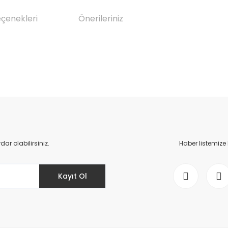
eçenekleri
Önerileriniz
da yetersiz gördüğünüz noktaları öneri formunu kullanarak tarafımıza il
Bu ürüne ilk yorumu siz yapın!
Yorum Yaz
r olabilirsiniz.
Haber listemize
Kayıt Ol