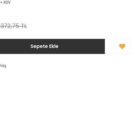
L + KDV
.372,75 TL
Sepete Ekle
ylaş