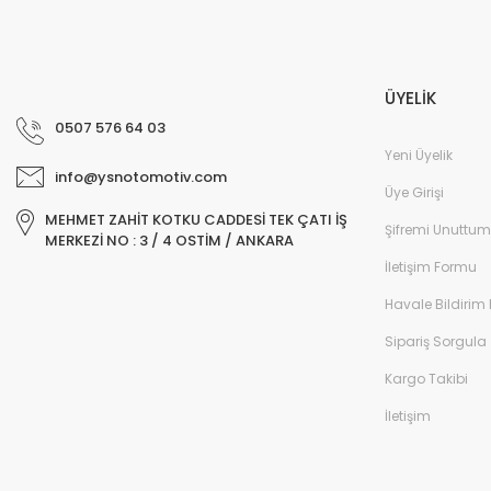
ÜYELİK
0507 576 64 03
Yeni Üyelik
info@ysnotomotiv.com
Üye Girişi
MEHMET ZAHİT KOTKU CADDESİ TEK ÇATI İŞ
Şifremi Unuttum
MERKEZİ NO : 3 / 4 OSTİM / ANKARA
İletişim Formu
Havale Bildirim
Sipariş Sorgula
Kargo Takibi
İletişim