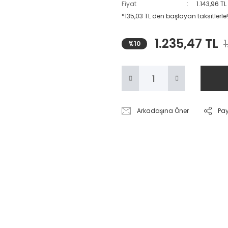
Fiyat
1.143,96 T
*135,03 TL den başlayan taksitlerle!
1.235,47 TL
1
%10
Arkadaşına Öner
Pa