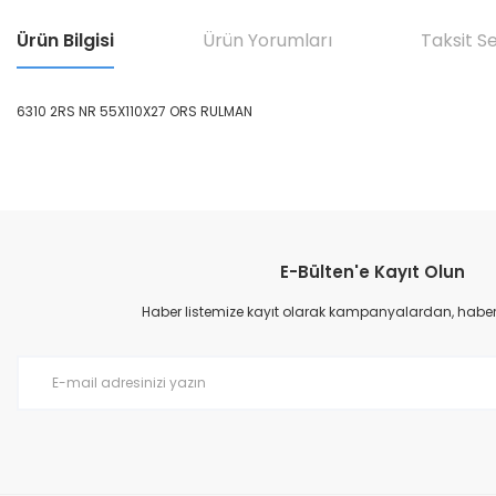
Ürün Bilgisi
Ürün Yorumları
Taksit S
6310 2RS NR 55X110X27 ORS RULMAN
Bu ürünün fiyat bilgisi, resim, ürün açıklamalarında ve diğer konular
Görüş ve önerileriniz için teşekkür ederiz.
E-Bülten'e Kayıt Olun
Ürün resmi kalitesiz, bozuk veya görüntülenemiyor.
Ürün açıklamasında eksik bilgiler bulunuyor.
Haber listemize kayıt olarak kampanyalardan, haberda
Ürün bilgilerinde hatalar bulunuyor.
Ürün fiyatı diğer sitelerden daha pahalı.
Bu ürüne benzer farklı alternatifler olmalı.