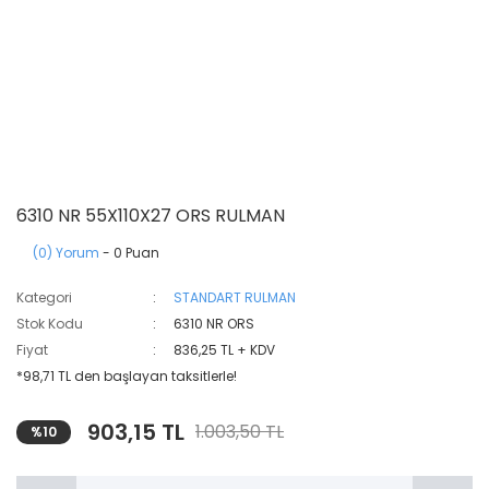
6310 NR 55X110X27 ORS RULMAN
(0) Yorum
- 0 Puan
Kategori
STANDART RULMAN
Stok Kodu
6310 NR ORS
Fiyat
836,25 TL + KDV
*98,71 TL den başlayan taksitlerle!
903,15 TL
1.003,50 TL
%10