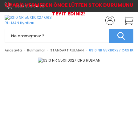
SİPARİŞ VERMEDEN ÖNCE LÜTFEN STOK DURUMUNU
0507 576 64 03
TEYİT EDİNİZ!
Anasayfa
Rulmanlar
STANDART RULMAN
6310 NR 55X110X27 ORS RU