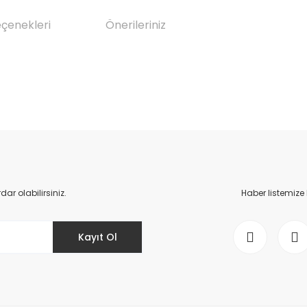
eçenekleri
Önerileriniz
da yetersiz gördüğünüz noktaları öneri formunu kullanarak tarafımıza il
Bu ürüne ilk yorumu siz yapın!
Yorum Yaz
r olabilirsiniz.
Haber listemize
Kayıt Ol