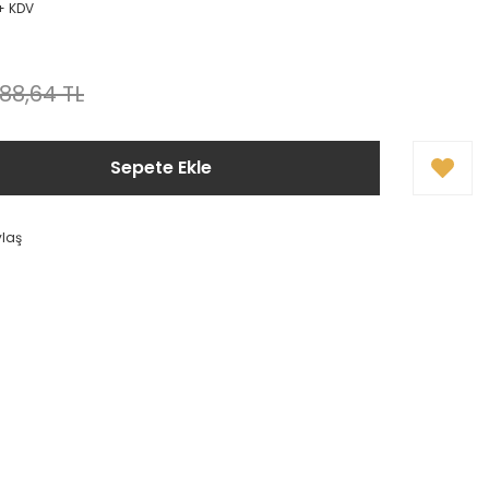
 + KDV
!
088,64 TL
Sepete Ekle
ylaş