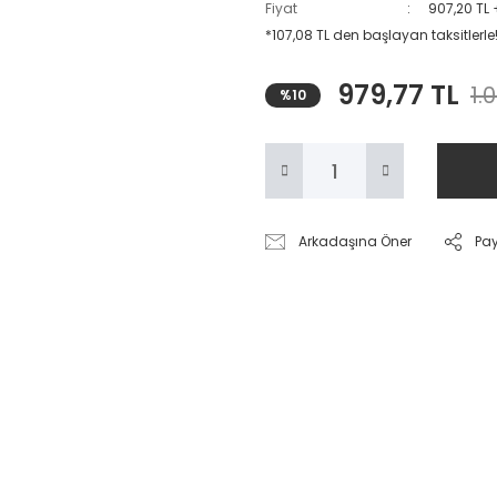
Fiyat
907,20 TL
*107,08 TL den başlayan taksitlerle
979,77 TL
1.
%10
Arkadaşına Öner
Pa