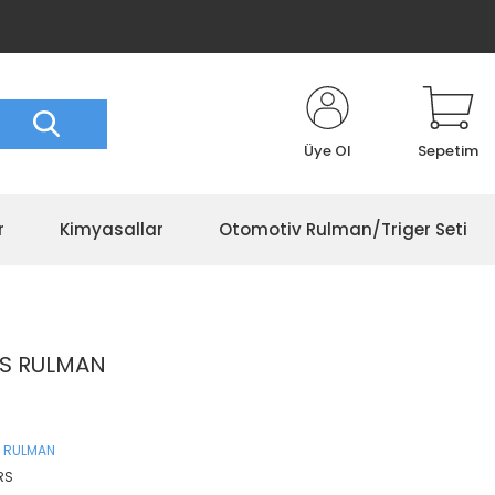
Üye Ol
Sepetim
r
Kimyasallar
Otomotiv Rulman/Triger Seti
RS RULMAN
 RULMAN
RS