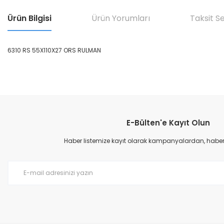
Ürün Bilgisi
Ürün Yorumları
Taksit S
6310 RS 55X110X27 ORS RULMAN
Bu ürünün fiyat bilgisi, resim, ürün açıklamalarında ve diğer konular
Görüş ve önerileriniz için teşekkür ederiz.
E-Bülten'e Kayıt Olun
Ürün resmi kalitesiz, bozuk veya görüntülenemiyor.
Ürün açıklamasında eksik bilgiler bulunuyor.
Haber listemize kayıt olarak kampanyalardan, haberda
Ürün bilgilerinde hatalar bulunuyor.
Ürün fiyatı diğer sitelerden daha pahalı.
Bu ürüne benzer farklı alternatifler olmalı.