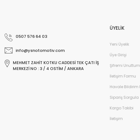
ÜYELİK
0507 576 64 03
Yeni Üyelik
info@ysnotomotiv.com
Üye Girişi
MEHMET ZAHİT KOTKU CADDESİ TEK ÇATI İŞ
Şifremi Unuttum
MERKEZİ NO : 3 / 4 OSTİM / ANKARA
İletişim Formu
Havale Bildirim
Sipariş Sorgula
Kargo Takibi
İletişim