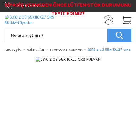
SİPARİŞ VERMEDEN ÖNCE LÜTFEN STOK DURUMUNU
0507 576 64 03
TEYİT EDİNİZ!
Anasayfa
Rulmanlar
STANDART RULMAN
6310 Z C3 55X110X27 ORS R