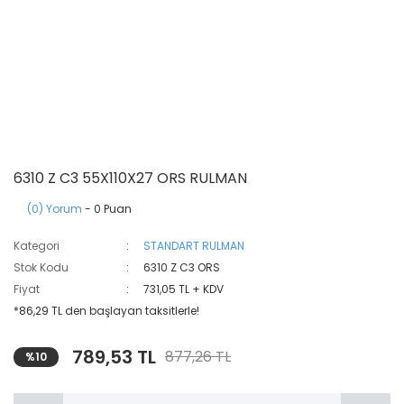
6310 Z C3 55X110X27 ORS RULMAN
(0) Yorum
- 0 Puan
Kategori
STANDART RULMAN
Stok Kodu
6310 Z C3 ORS
Fiyat
731,05 TL + KDV
*86,29 TL den başlayan taksitlerle!
789,53 TL
877,26 TL
%10