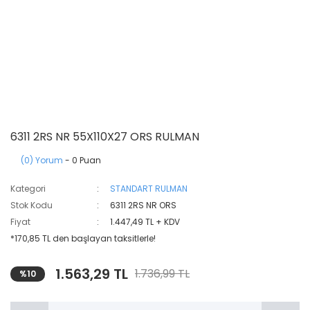
6311 2RS NR 55X110X27 ORS RULMAN
(0) Yorum
- 0 Puan
Kategori
STANDART RULMAN
Stok Kodu
6311 2RS NR ORS
Fiyat
1.447,49 TL + KDV
*170,85 TL den başlayan taksitlerle!
1.563,29 TL
1.736,99 TL
%10