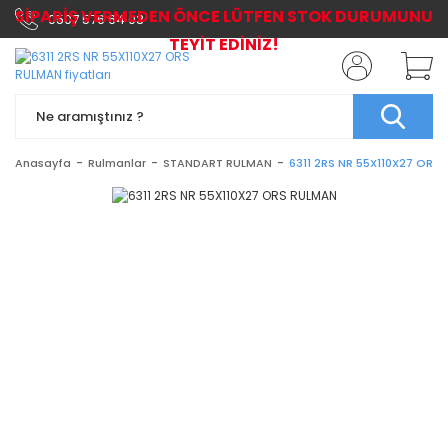
SİPARİŞ VERMEDEN ÖNCE LÜTFEN STOK DURUMUNU
0507 576 64 03
TEYİT EDİNİZ!
Anasayfa
Rulmanlar
STANDART RULMAN
6311 2RS NR 55X110X27 ORS