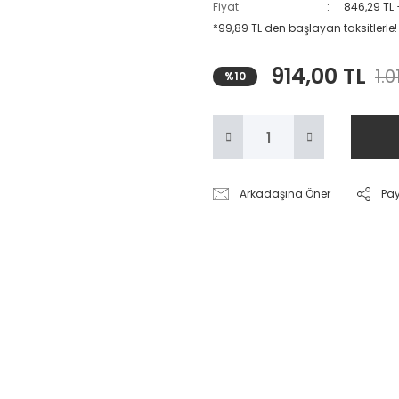
Fiyat
846,29 TL
*99,89 TL den başlayan taksitlerle!
914,00 TL
1.0
%10
Arkadaşına Öner
Pa