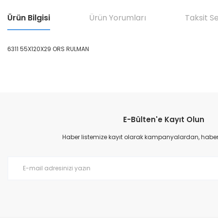
Ürün Bilgisi
Ürün Yorumları
Taksit S
6311 55X120X29 ORS RULMAN
Bu ürünün fiyat bilgisi, resim, ürün açıklamalarında ve diğer konular
Görüş ve önerileriniz için teşekkür ederiz.
E-Bülten'e Kayıt Olun
Ürün resmi kalitesiz, bozuk veya görüntülenemiyor.
Ürün açıklamasında eksik bilgiler bulunuyor.
Haber listemize kayıt olarak kampanyalardan, haberda
Ürün bilgilerinde hatalar bulunuyor.
Ürün fiyatı diğer sitelerden daha pahalı.
Bu ürüne benzer farklı alternatifler olmalı.