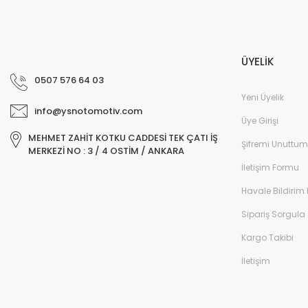
ÜYELİK
0507 576 64 03
Yeni Üyelik
info@ysnotomotiv.com
Üye Girişi
MEHMET ZAHİT KOTKU CADDESİ TEK ÇATI İŞ
Şifremi Unuttum
MERKEZİ NO : 3 / 4 OSTİM / ANKARA
İletişim Formu
Havale Bildirim
Sipariş Sorgula
Kargo Takibi
İletişim