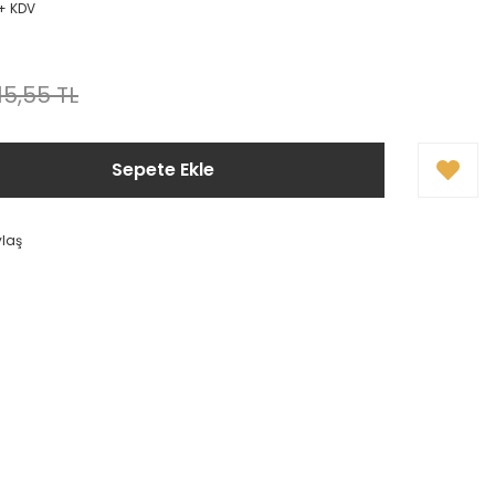
 + KDV
15,55 TL
Sepete Ekle
ylaş