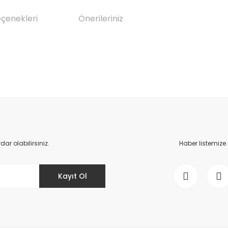
eçenekleri
Önerileriniz
da yetersiz gördüğünüz noktaları öneri formunu kullanarak tarafımıza il
Bu ürüne ilk yorumu siz yapın!
Yorum Yaz
r olabilirsiniz.
Haber listemize
Kayıt Ol