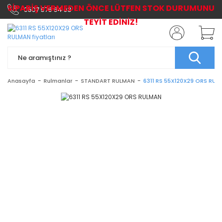
SİPARİŞ VERMEDEN ÖNCE LÜTFEN STOK DURUMUNU
0507 576 64 03
TEYİT EDİNİZ!
Anasayfa
Rulmanlar
STANDART RULMAN
6311 RS 55X120X29 ORS RUL