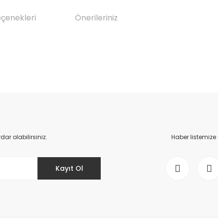
eçenekleri
Önerileriniz
da yetersiz gördüğünüz noktaları öneri formunu kullanarak tarafımıza il
Bu ürüne ilk yorumu siz yapın!
Yorum Yaz
r olabilirsiniz.
Haber listemize
Kayıt Ol