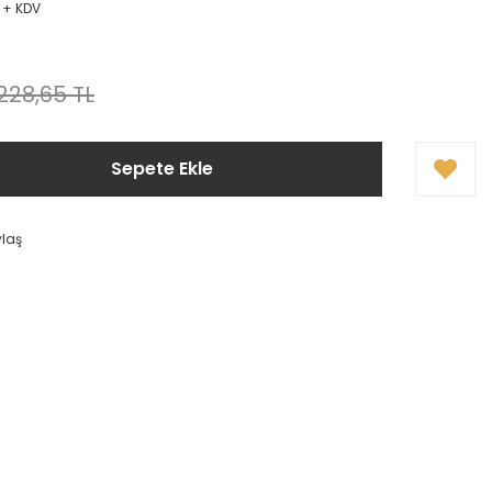
L + KDV
!
.228,65 TL
Sepete Ekle
ylaş