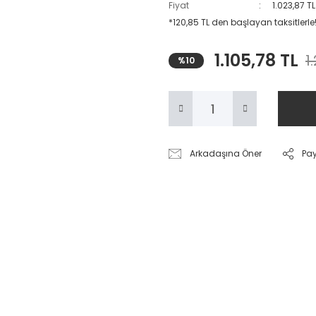
Fiyat
1.023,87 T
*120,85 TL den başlayan taksitlerle
1.105,78 TL
1
%10
Arkadaşına Öner
Pa