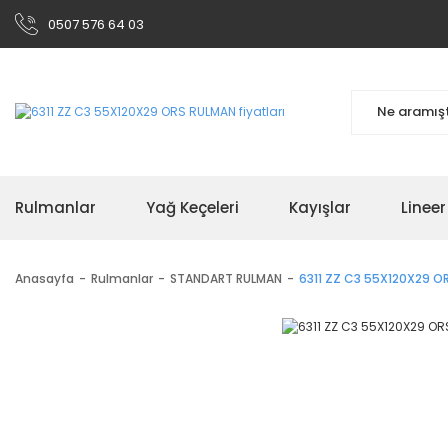
0507 576 64 03
Rulmanlar
Yağ Keçeleri
Kayışlar
Linee
Anasayfa
Rulmanlar
STANDART RULMAN
6311 ZZ C3 55X120X29 O