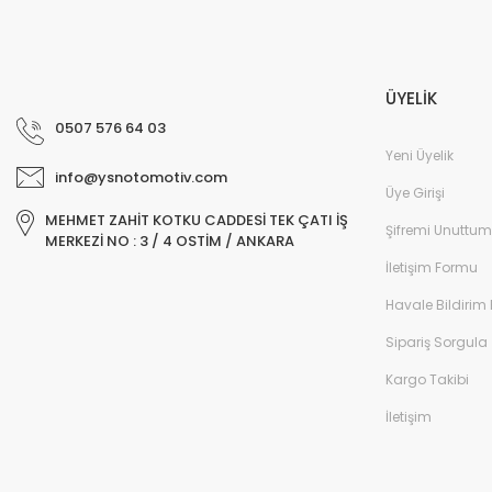
ÜYELİK
0507 576 64 03
Yeni Üyelik
info@ysnotomotiv.com
Üye Girişi
MEHMET ZAHİT KOTKU CADDESİ TEK ÇATI İŞ
Şifremi Unuttum
MERKEZİ NO : 3 / 4 OSTİM / ANKARA
İletişim Formu
Havale Bildirim
Sipariş Sorgula
Kargo Takibi
İletişim