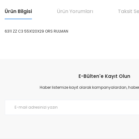
Ürün Bilgisi
Ürün Yorumları
Taksit S
6311 ZZ C3 55X120X29 ORS RULMAN
Bu ürünün fiyat bilgisi, resim, ürün açıklamalarında ve diğer konular
Görüş ve önerileriniz için teşekkür ederiz.
E-Bülten'e Kayıt Olun
Ürün resmi kalitesiz, bozuk veya görüntülenemiyor.
Ürün açıklamasında eksik bilgiler bulunuyor.
Haber listemize kayıt olarak kampanyalardan, haberda
Ürün bilgilerinde hatalar bulunuyor.
Ürün fiyatı diğer sitelerden daha pahalı.
Bu ürüne benzer farklı alternatifler olmalı.