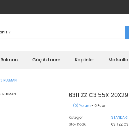
r Rulman
Güç Aktarım
Kaplinler
Mafsalla
RS RULMAN
6311 ZZ C3 55X120X2
(0) Yorum
- 0 Puan
Kategori
STANDART
Stok Kodu
6311 ZZ C