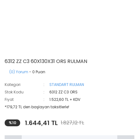
6312 ZZ C3 60X130X31 ORS RULMAN
(0) Yorum
- 0 Puan
Kategori
STANDART RULMAN
Stok Kodu
6312 ZZ C3 ORS
Fiyat
1.522,60 TL + KDV
*179,72 TL den başlayan taksitlerle!
1.644,41 TL
1.827,12 TL
%10