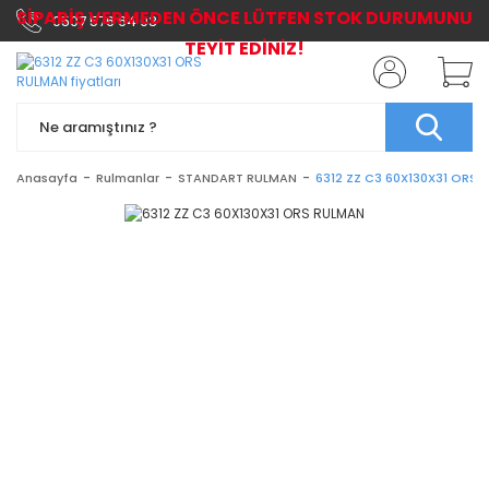
SİPARİŞ VERMEDEN ÖNCE LÜTFEN STOK DURUMUNU
0507 576 64 03
TEYİT EDİNİZ!
Anasayfa
Rulmanlar
STANDART RULMAN
6312 ZZ C3 60X130X31 ORS 