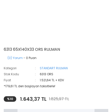
6313 65X140X33 ORS RULMAN
(0) Yorum
- 0 Puan
Kategori
STANDART RULMAN
Stok Kodu
6313 ORS
Fiyat
1.521,64 TL + KDV
*179,61 TL den başlayan taksitlerle!
1.643,37 TL
1.825,97 TL
%10