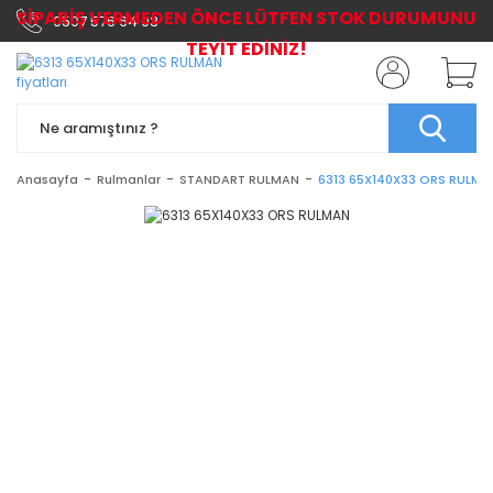
SİPARİŞ VERMEDEN ÖNCE LÜTFEN STOK DURUMUNU
0507 576 64 03
TEYİT EDİNİZ!
Anasayfa
Rulmanlar
STANDART RULMAN
6313 65X140X33 ORS RULMA