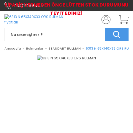
SİPARİŞ VERMEDEN ÖNCE LÜTFEN STOK DURUMUNU
0507 576 64 03
TEYİT EDİNİZ!
Anasayfa
Rulmanlar
STANDART RULMAN
6313 N 65X140X33 ORS RUL