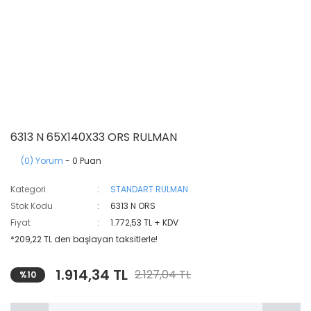
6313 N 65X140X33 ORS RULMAN
(0) Yorum
- 0 Puan
Kategori
STANDART RULMAN
Stok Kodu
6313 N ORS
Fiyat
1.772,53 TL + KDV
*209,22 TL den başlayan taksitlerle!
1.914,34 TL
2.127,04 TL
%10