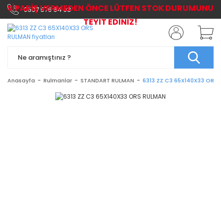
SİPARİŞ VERMEDEN ÖNCE LÜTFEN STOK DURUMUNU
0507 576 64 03
TEYİT EDİNİZ!
Anasayfa
Rulmanlar
STANDART RULMAN
6313 ZZ C3 65X140X33 ORS