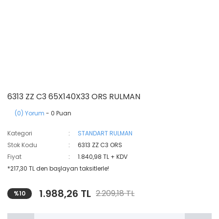
6313 ZZ C3 65X140X33 ORS RULMAN
(0) Yorum
- 0 Puan
Kategori
STANDART RULMAN
Stok Kodu
6313 ZZ C3 ORS
Fiyat
1.840,98 TL + KDV
*217,30 TL den başlayan taksitlerle!
1.988,26 TL
2.209,18 TL
%10