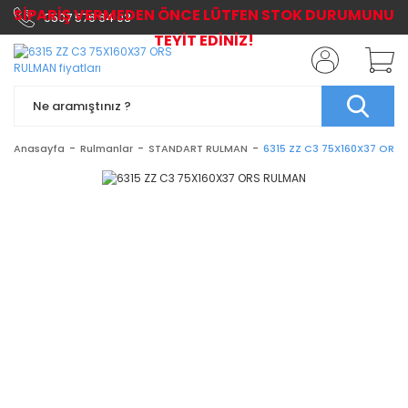
SİPARİŞ VERMEDEN ÖNCE LÜTFEN STOK DURUMUNU
0507 576 64 03
TEYİT EDİNİZ!
Anasayfa
Rulmanlar
STANDART RULMAN
6315 ZZ C3 75X160X37 ORS