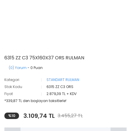
6315 ZZ C3 75X160X37 ORS RULMAN
(0) Yorum
- 0 Puan
Kategori
STANDART RULMAN
Stok Kodu
6315 ZZ C3 ORS
Fiyat
2.879,39 TL + KDV
*339,87 TL den başlayan taksitlerle!
3.109,74 TL
3.455,27 TL
%10