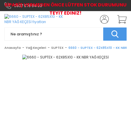
SİPARİŞ VERMEDEN ÖNCE LÜTFEN STOK DURUMUNU
0507 576 64 03
TEYİT EDİNİZ!
Anasayfa
Yağ Keçeleri
SUPTEX
6660 - SUPTEX - 62X85X10 - KK NBR Y