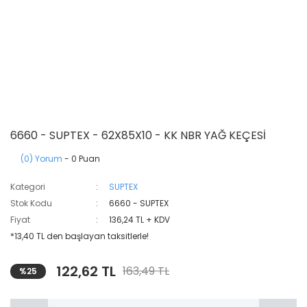
6660 - SUPTEX - 62X85X10 - KK NBR YAĞ KEÇESİ
(0) Yorum
- 0 Puan
Kategori
SUPTEX
Stok Kodu
6660 - SUPTEX
Fiyat
136,24 TL + KDV
*13,40 TL den başlayan taksitlerle!
122,62 TL
163,49 TL
%25