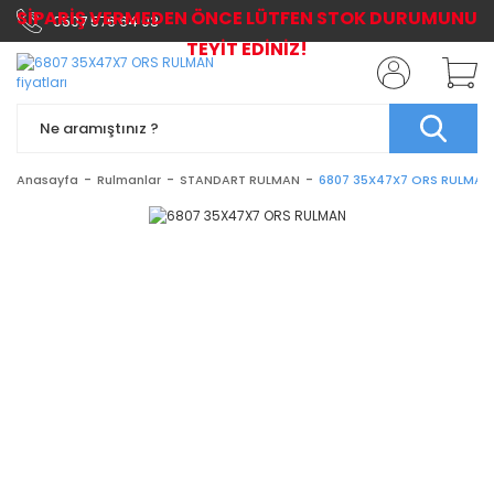
SİPARİŞ VERMEDEN ÖNCE LÜTFEN STOK DURUMUNU
0507 576 64 03
TEYİT EDİNİZ!
Anasayfa
Rulmanlar
STANDART RULMAN
6807 35X47X7 ORS RULMAN