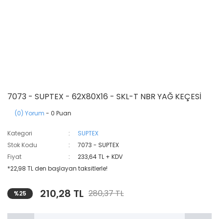
7073 - SUPTEX - 62X80X16 - SKL-T NBR YAĞ KEÇESİ
(0) Yorum
- 0 Puan
Kategori
SUPTEX
Stok Kodu
7073 - SUPTEX
Fiyat
233,64 TL + KDV
*22,98 TL den başlayan taksitlerle!
210,28 TL
280,37 TL
%25