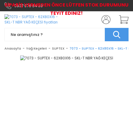
SİPARİŞ VERMEDEN ÖNCE LÜTFEN STOK DURUMUNU
0507 576 64 03
TEYİT EDİNİZ!
Anasayfa
Yağ Keçeleri
SUPTEX
7073 - SUPTEX - 62X80X16 - SKL-T N