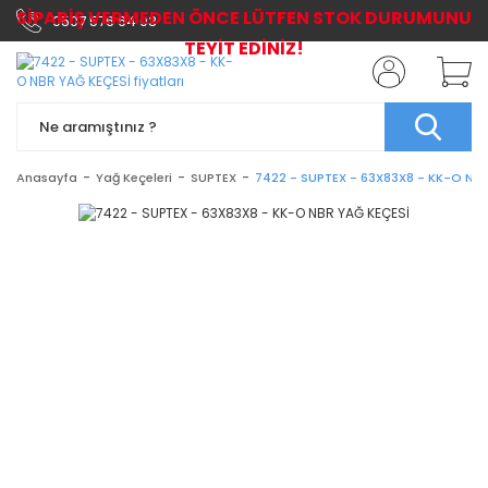
SİPARİŞ VERMEDEN ÖNCE LÜTFEN STOK DURUMUNU
0507 576 64 03
TEYİT EDİNİZ!
Anasayfa
Yağ Keçeleri
SUPTEX
7422 - SUPTEX - 63X83X8 - KK-O NBR