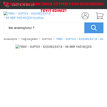
SİPARİŞ VERMEDEN ÖNCE LÜTFEN STOK DURUMUNU
0507 576 64 03
TEYİT EDİNİZ!
Anasayfa
Yağ Keçeleri
SUPTEX
7880 - SUPTEX - 63,5X82,5X7,9 - KK 