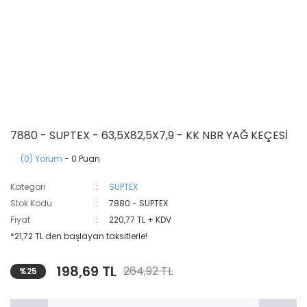
7880 - SUPTEX - 63,5X82,5X7,9 - KK NBR YAĞ KEÇESİ
(0) Yorum
- 0 Puan
Kategori
SUPTEX
Stok Kodu
7880 - SUPTEX
Fiyat
220,77 TL + KDV
*21,72 TL den başlayan taksitlerle!
198,69 TL
264,92 TL
%25