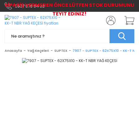
SİPARİŞ VERMEDEN ÖNCE LÜTFEN STOK DURUMUNU
0507 576 64 03
TEYİT EDİNİZ!
Anasayfa
Yağ Keçeleri
SUPTEX
7907 - SUPTEX - 62X75X10 - KK-T NB