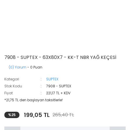
7908 - SUPTEX - 63X80X7 - KK-T NBR YAĞ KEÇESİ
(0) Yorum
- 0 Puan
Kategori
SUPTEX
Stok Kodu
7908 - SUPTEX
Fiyat
221,17 TL + KDV
*21,75 TL den başlayan taksitlerle!
199,05 TL
265,40 TL
%25