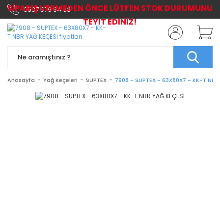
SİPARİŞ VERMEDEN ÖNCE LÜTFEN STOK DURUMUNU
0507 576 64 03
TEYİT EDİNİZ!
Anasayfa
Yağ Keçeleri
SUPTEX
7908 - SUPTEX - 63X80X7 - KK-T NBR