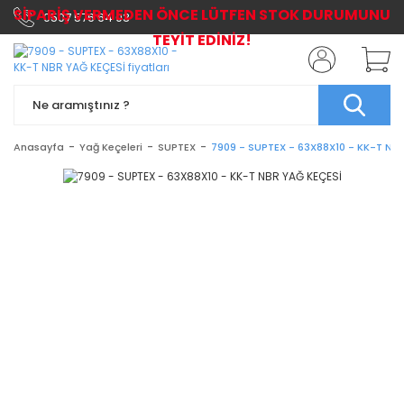
SİPARİŞ VERMEDEN ÖNCE LÜTFEN STOK DURUMUNU
0507 576 64 03
TEYİT EDİNİZ!
Anasayfa
Yağ Keçeleri
SUPTEX
7909 - SUPTEX - 63X88X10 - KK-T NB