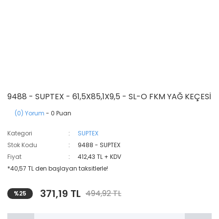
9488 - SUPTEX - 61,5X85,1X9,5 - SL-O FKM YAĞ KEÇESİ
(0) Yorum
- 0 Puan
Kategori
SUPTEX
Stok Kodu
9488 - SUPTEX
Fiyat
412,43 TL + KDV
*40,57 TL den başlayan taksitlerle!
371,19 TL
494,92 TL
%25