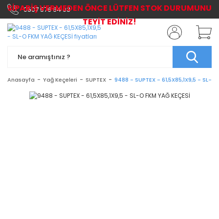
SİPARİŞ VERMEDEN ÖNCE LÜTFEN STOK DURUMUNU
0507 576 64 03
TEYİT EDİNİZ!
Anasayfa
Yağ Keçeleri
SUPTEX
9488 - SUPTEX - 61,5X85,1X9,5 - SL-O