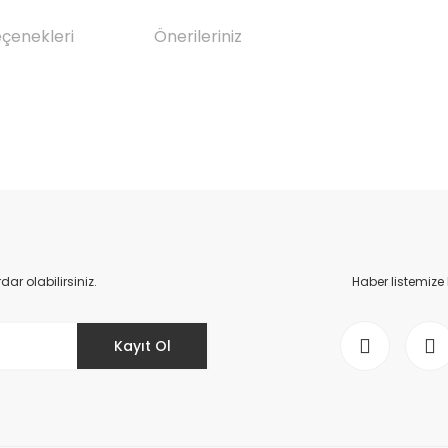
eçenekleri
Önerileriniz
da yetersiz gördüğünüz noktaları öneri formunu kullanarak tarafımıza il
Bu ürüne ilk yorumu siz yapın!
Yorum Yaz
r olabilirsiniz.
Haber listemize
Kayıt Ol