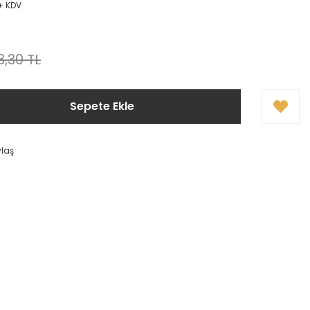
 + KDV
3,30 TL
Sepete Ekle
ylaş