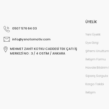
ÜYELİK
0507 576 64 03
Yeni Üyelik
info@ysnotomotiv.com
Üye Girişi
MEHMET ZAHİT KOTKU CADDESİ TEK ÇATI İŞ
Şifremi Unuttum
MERKEZİ NO : 3 / 4 OSTİM / ANKARA
İletişim Formu
Havale Bildirim
Sipariş Sorgula
Kargo Takibi
İletişim