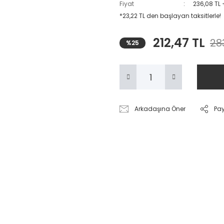
Fiyat
236,08 TL
*23,22 TL den başlayan taksitlerle!
212,47 TL
28
%25
Arkadaşına Öner
Pa