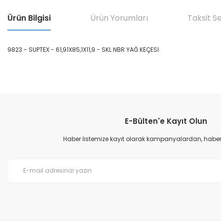
Ürün Bilgisi
Ürün Yorumları
Taksit S
9823 - SUPTEX - 61,91X85,1X11,9 - SKL NBR YAĞ KEÇESİ
Bu ürünün fiyat bilgisi, resim, ürün açıklamalarında ve diğer konular
Görüş ve önerileriniz için teşekkür ederiz.
E-Bülten'e Kayıt Olun
Ürün resmi kalitesiz, bozuk veya görüntülenemiyor.
Ürün açıklamasında eksik bilgiler bulunuyor.
Haber listemize kayıt olarak kampanyalardan, haberda
Ürün bilgilerinde hatalar bulunuyor.
Ürün fiyatı diğer sitelerden daha pahalı.
Bu ürüne benzer farklı alternatifler olmalı.