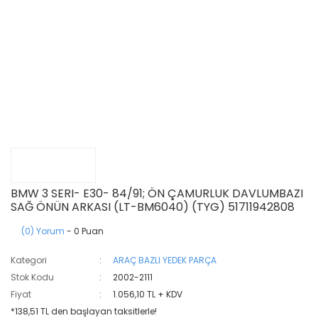
BMW 3 SERI- E30- 84/91; ÖN ÇAMURLUK DAVLUMBAZI
SAĞ ÖNÜN ARKASI (LT-BM6040) (TYG) 51711942808
(0) Yorum
- 0 Puan
Kategori
ARAÇ BAZLI YEDEK PARÇA
Stok Kodu
2002-2111
Fiyat
1.056,10 TL + KDV
*138,51 TL den başlayan taksitlerle!