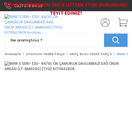
SİPARİŞ VERMEDEN ÖNCE LÜTFEN STOK DURUMUNU
0507 576 64 03
TEYİT EDİNİZ!
Anasayfa
Otomotiv Yedek Parça
ARAÇ BAZLI YEDEK PARÇA
BMW 3 S