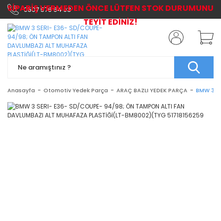
SİPARİŞ VERMEDEN ÖNCE LÜTFEN STOK DURUMUNU
0507 576 64 03
TEYİT EDİNİZ!
Anasayfa
Otomotiv Yedek Parça
ARAÇ BAZLI YEDEK PARÇA
BMW 3 S