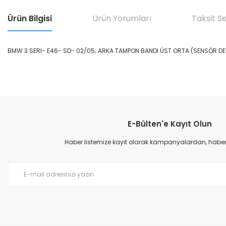
Ürün Bilgisi
Ürün Yorumları
Taksit S
BMW 3 SERI- E46- SD- 02/05; ARKA TAMPON BANDI ÜST ORTA (SENSÖR DEL
Bu ürünün fiyat bilgisi, resim, ürün açıklamalarında ve diğer konular
Görüş ve önerileriniz için teşekkür ederiz.
E-Bülten'e Kayıt Olun
Ürün resmi kalitesiz, bozuk veya görüntülenemiyor.
Ürün açıklamasında eksik bilgiler bulunuyor.
Haber listemize kayıt olarak kampanyalardan, haberda
Ürün bilgilerinde hatalar bulunuyor.
Ürün fiyatı diğer sitelerden daha pahalı.
Bu ürüne benzer farklı alternatifler olmalı.