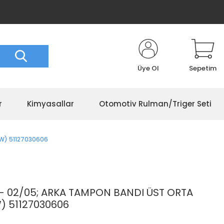
Üye Ol
Sepetim
r
Kimyasallar
Otomotiv Rulman/Triger Seti
TW) 51127030606
D- 02/05; ARKA TAMPON BANDI ÜST ORTA
W) 51127030606