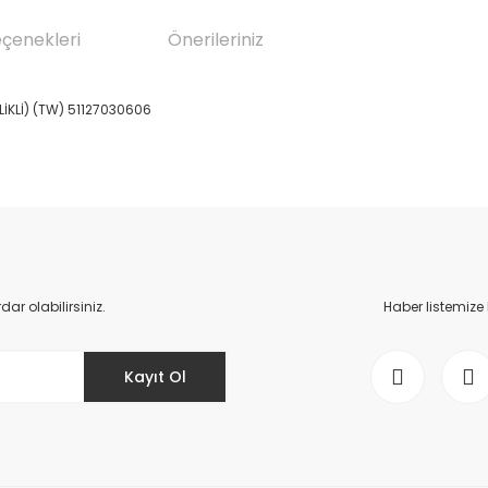
eçenekleri
Önerileriniz
İKLİ) (TW) 51127030606
da yetersiz gördüğünüz noktaları öneri formunu kullanarak tarafımıza il
Bu ürüne ilk yorumu siz yapın!
Yorum Yaz
r olabilirsiniz.
Haber listemize
Kayıt Ol