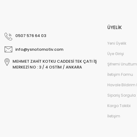
ÜYELİK
0507 576 64 03
Yeni Üyelik
info@ysnotomotiv.com
Üye Girişi
MEHMET ZAHİT KOTKU CADDESİ TEK ÇATI İŞ
Şifremi Unuttum
MERKEZİ NO : 3 / 4 OSTİM / ANKARA
İletişim Formu
Havale Bildirim
Sipariş Sorgula
Kargo Takibi
İletişim