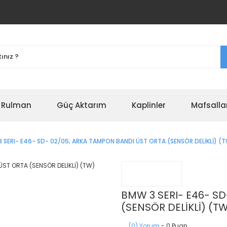
r Rulman
Güç Aktarım
Kaplinler
Mafsalla
 SERI- E46- SD- 02/05; ARKA TAMPON BANDI ÜST ORTA (SENSÖR DELİKLİ) (
BMW 3 SERI- E46- S
(SENSÖR DELİKLİ) (T
(0) Yorum
- 0 Puan