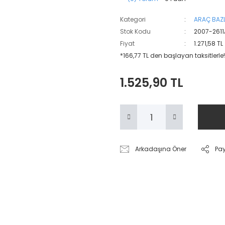
Kategori
ARAÇ BAZL
Stok Kodu
2007-2611
Fiyat
1.271,58 T
*166,77 TL den başlayan taksitlerle!
1.525,90 TL
Arkadaşına Öner
Pa