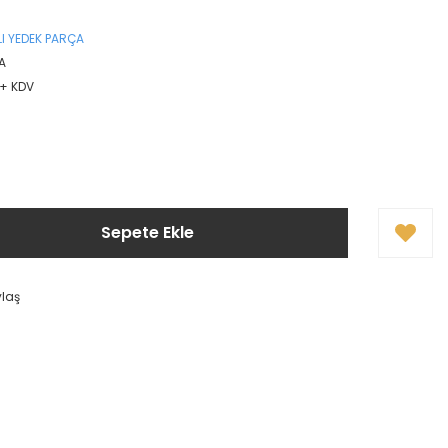
I YEDEK PARÇA
A
L + KDV
Sepete Ekle
ylaş