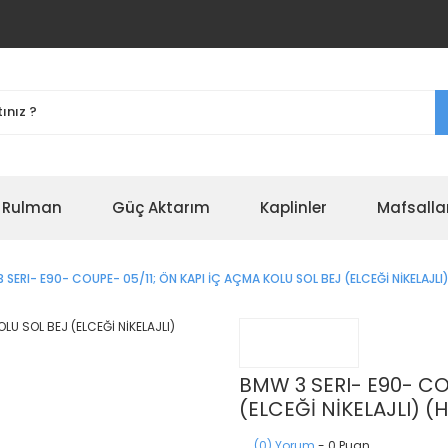
r Rulman
Güç Aktarım
Kaplinler
Mafsalla
 SERI- E90- COUPE- 05/11; ÖN KAPI İÇ AÇMA KOLU SOL BEJ (ELCEĞİ NİKELAJL
BMW 3 SERI- E90- CO
(ELCEĞİ NİKELAJLI) 
(0) Yorum
- 0 Puan