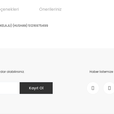
eçenekleri
Önerileriniz
NİKELAJLI) (HUSHAN) 51216975499
da yetersiz gördüğünüz noktaları öneri formunu kullanarak tarafımıza il
Bu ürüne ilk yorumu siz yapın!
Yorum Yaz
r olabilirsiniz.
Haber listemize
Kayıt Ol