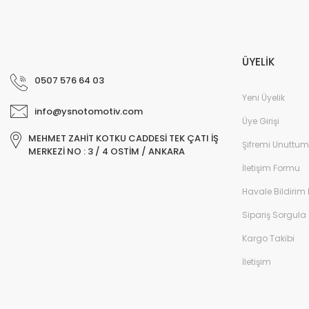
ÜYELİK
0507 576 64 03
Yeni Üyelik
info@ysnotomotiv.com
Üye Girişi
MEHMET ZAHİT KOTKU CADDESİ TEK ÇATI İŞ
Şifremi Unuttum
MERKEZİ NO : 3 / 4 OSTİM / ANKARA
İletişim Formu
Havale Bildirim
Sipariş Sorgula
Kargo Takibi
İletişim