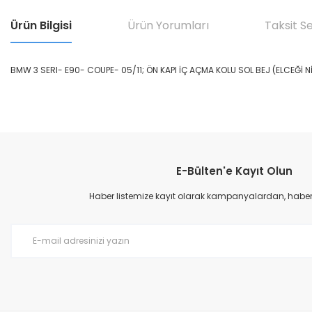
Ürün Bilgisi
Ürün Yorumları
Taksit S
BMW 3 SERI- E90- COUPE- 05/11; ÖN KAPI İÇ AÇMA KOLU SOL BEJ (ELCEĞİ 
Bu ürünün fiyat bilgisi, resim, ürün açıklamalarında ve diğer konular
Görüş ve önerileriniz için teşekkür ederiz.
E-Bülten'e Kayıt Olun
Ürün resmi kalitesiz, bozuk veya görüntülenemiyor.
Ürün açıklamasında eksik bilgiler bulunuyor.
Haber listemize kayıt olarak kampanyalardan, haberda
Ürün bilgilerinde hatalar bulunuyor.
Ürün fiyatı diğer sitelerden daha pahalı.
Bu ürüne benzer farklı alternatifler olmalı.