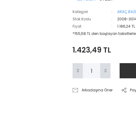
Kategori
ARAÇ BAZL
Stok Kodu
2008-301
Fiyat
1.186,24 T
*155,58 TL den başlayan taksitlerle
1.423,49 TL
Arkadaşına Öner
Pa