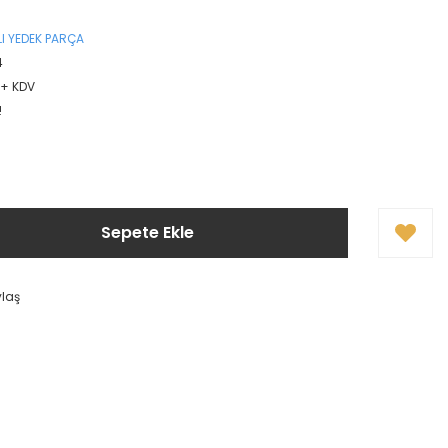
I YEDEK PARÇA
4
L + KDV
!
Sepete Ekle
ylaş