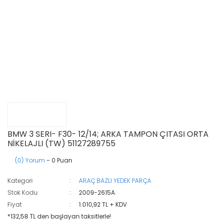
BMW 3 SERI- F30- 12/14; ARKA TAMPON ÇITASI ORTA
NİKELAJLI (TW) 51127289755
(0) Yorum
- 0 Puan
Kategori
ARAÇ BAZLI YEDEK PARÇA
Stok Kodu
2009-2615A
Fiyat
1.010,92 TL + KDV
*132,58 TL den başlayan taksitlerle!