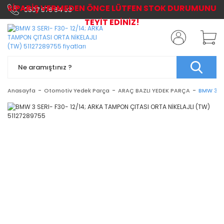
SİPARİŞ VERMEDEN ÖNCE LÜTFEN STOK DURUMUNU
0507 576 64 03
TEYİT EDİNİZ!
Anasayfa
Otomotiv Yedek Parça
ARAÇ BAZLI YEDEK PARÇA
BMW 3 SE