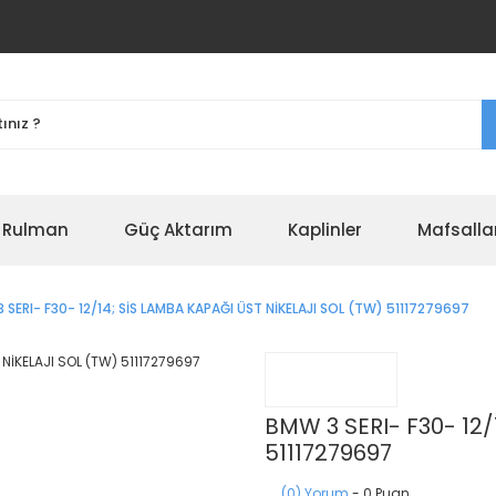
r Rulman
Güç Aktarım
Kaplinler
Mafsalla
 SERI- F30- 12/14; SİS LAMBA KAPAĞI ÜST NİKELAJI SOL (TW) 51117279697
BMW 3 SERI- F30- 12/
51117279697
(0) Yorum
- 0 Puan