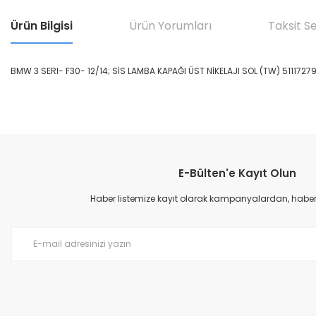
Ürün Bilgisi
Ürün Yorumları
Taksit S
BMW 3 SERI- F30- 12/14; SİS LAMBA KAPAĞI ÜST NİKELAJI SOL (TW) 5111727
Bu ürünün fiyat bilgisi, resim, ürün açıklamalarında ve diğer konular
Görüş ve önerileriniz için teşekkür ederiz.
E-Bülten'e Kayıt Olun
Ürün resmi kalitesiz, bozuk veya görüntülenemiyor.
Ürün açıklamasında eksik bilgiler bulunuyor.
Haber listemize kayıt olarak kampanyalardan, haberda
Ürün bilgilerinde hatalar bulunuyor.
Ürün fiyatı diğer sitelerden daha pahalı.
Bu ürüne benzer farklı alternatifler olmalı.