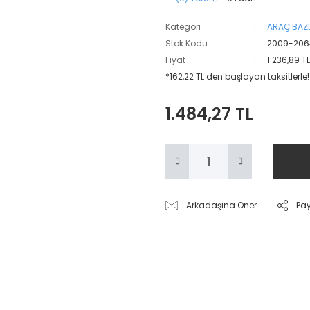
Kategori
ARAÇ BAZL
Stok Kodu
2009-206
Fiyat
1.236,89 T
*162,22 TL den başlayan taksitlerle!
1.484,27 TL
Arkadaşına Öner
Pa