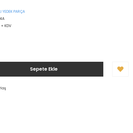
I YEDEK PARÇA
4A
L + KDV
Sepete Ekle
ylaş