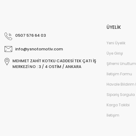
ÜYELİK
0507 576 64 03
Yeni Üyelik
info@ysnotomotiv.com
Üye Girişi
MEHMET ZAHİT KOTKU CADDESİ TEK ÇATI İŞ
Şifremi Unuttum
MERKEZİ NO : 3 / 4 OSTİM / ANKARA
İletişim Formu
Havale Bildirim
Sipariş Sorgula
Kargo Takibi
İletişim