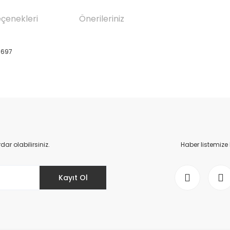
eçenekleri
Önerileriniz
9697
da yetersiz gördüğünüz noktaları öneri formunu kullanarak tarafımıza il
Bu ürüne ilk yorumu siz yapın!
Yorum Yaz
r olabilirsiniz.
Haber listemize
Kayıt Ol