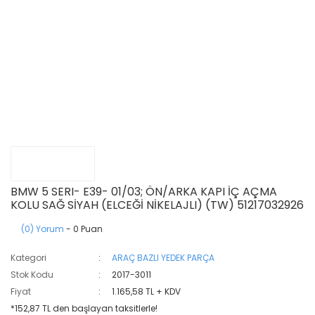
BMW 5 SERI- E39- 01/03; ÖN/ARKA KAPI İÇ AÇMA
KOLU SAĞ SİYAH (ELCEĞİ NİKELAJLI) (TW) 51217032926
(0) Yorum
- 0 Puan
Kategori
ARAÇ BAZLI YEDEK PARÇA
Stok Kodu
2017-3011
Fiyat
1.165,58 TL + KDV
*152,87 TL den başlayan taksitlerle!