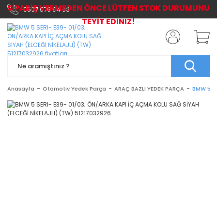
SİPARİŞ VERMEDEN ÖNCE LÜTFEN STOK DURUMUNU
0507 576 64 03
TEYİT EDİNİZ!
Anasayfa
Otomotiv Yedek Parça
ARAÇ BAZLI YEDEK PARÇA
BMW 5 SE