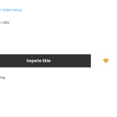
I YEDEK PARÇA
L + KDV
Sepete Ekle
ylaş