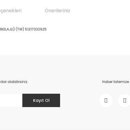
eçenekleri
Önerileriniz
İKELAJLI) (TW) 51217032925
da yetersiz gördüğünüz noktaları öneri formunu kullanarak tarafımıza il
Bu ürüne ilk yorumu siz yapın!
Yorum Yaz
r olabilirsiniz.
Haber listemize
Kayıt Ol