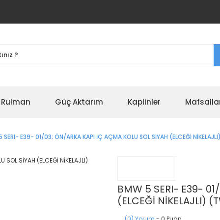
r Rulman
Güç Aktarım
Kaplinler
Mafsalla
 SERI- E39- 01/03; ÖN/ARKA KAPI İÇ AÇMA KOLU SOL SİYAH (ELCEĞİ NİKELAJL
BMW 5 SERI- E39- 01
(ELCEĞİ NİKELAJLI) (
(0) Yorum
- 0 Puan