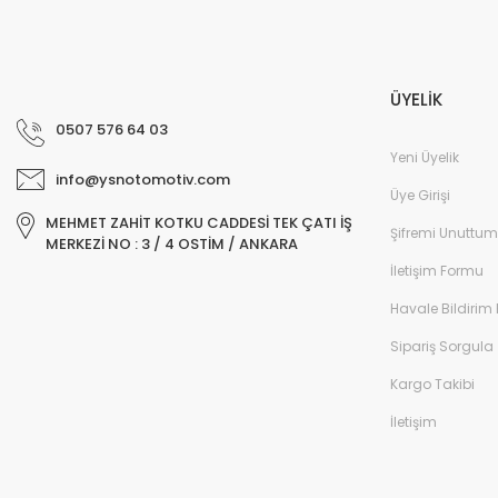
ÜYELİK
0507 576 64 03
Yeni Üyelik
info@ysnotomotiv.com
Üye Girişi
MEHMET ZAHİT KOTKU CADDESİ TEK ÇATI İŞ
Şifremi Unuttum
MERKEZİ NO : 3 / 4 OSTİM / ANKARA
İletişim Formu
Havale Bildirim
Sipariş Sorgula
Kargo Takibi
İletişim