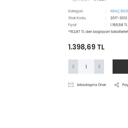
Kategori
ARAÇ BAZL
Stok Kodu
2017-3012
Fiyat
1.165,58 T
*152,87 TL den başlayan taksitlerle!
1.398,69 TL
Arkadaşına Öner
Pa