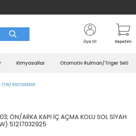
Üye Ol
Sepetim
r
Kimyasallar
Otomotiv Rulman/Triger Seti
I) (TW) 51217032925
/03; ÖN/ARKA KAPI İÇ AÇMA KOLU SOL SİYAH
TW) 51217032925