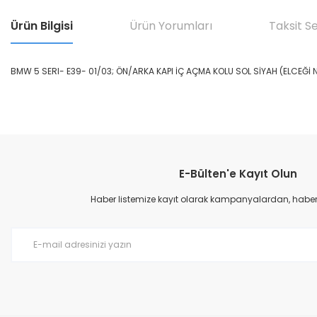
Ürün Bilgisi
Ürün Yorumları
Taksit S
BMW 5 SERI- E39- 01/03; ÖN/ARKA KAPI İÇ AÇMA KOLU SOL SİYAH (ELCEĞİ N
Bu ürünün fiyat bilgisi, resim, ürün açıklamalarında ve diğer konular
Görüş ve önerileriniz için teşekkür ederiz.
E-Bülten'e Kayıt Olun
Ürün resmi kalitesiz, bozuk veya görüntülenemiyor.
Ürün açıklamasında eksik bilgiler bulunuyor.
Haber listemize kayıt olarak kampanyalardan, haberda
Ürün bilgilerinde hatalar bulunuyor.
Ürün fiyatı diğer sitelerden daha pahalı.
Bu ürüne benzer farklı alternatifler olmalı.