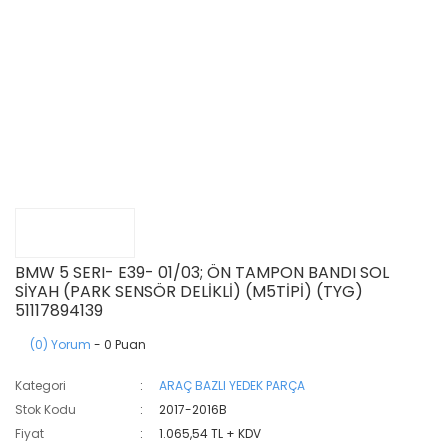
BMW 5 SERI- E39- 01/03; ÖN TAMPON BANDI SOL
SİYAH (PARK SENSÖR DELİKLİ) (M5TİPİ) (TYG)
51117894139
(0) Yorum
- 0 Puan
Kategori
ARAÇ BAZLI YEDEK PARÇA
Stok Kodu
2017-2016B
Fiyat
1.065,54 TL + KDV