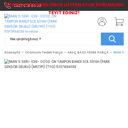
SİPARİŞ VERMEDEN ÖNCE LÜTFEN STOK DURUMUNU
0507 576 64 03
TEYİT EDİNİZ!
Anasayfa
Otomotiv Yedek Parça
ARAÇ BAZLI YEDEK PARÇA
BMW 5 SE