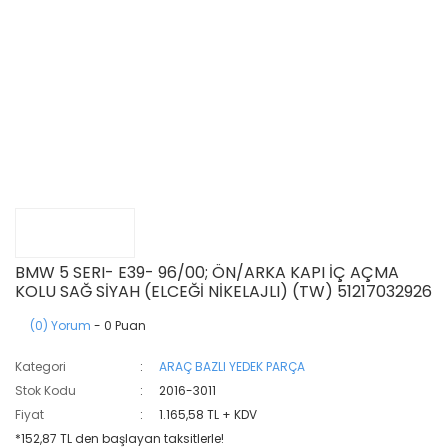
BMW 5 SERI- E39- 96/00; ÖN/ARKA KAPI İÇ AÇMA
KOLU SAĞ SİYAH (ELCEĞİ NİKELAJLI) (TW) 51217032926
(0) Yorum
- 0 Puan
Kategori
ARAÇ BAZLI YEDEK PARÇA
Stok Kodu
2016-3011
Fiyat
1.165,58 TL + KDV
*152,87 TL den başlayan taksitlerle!