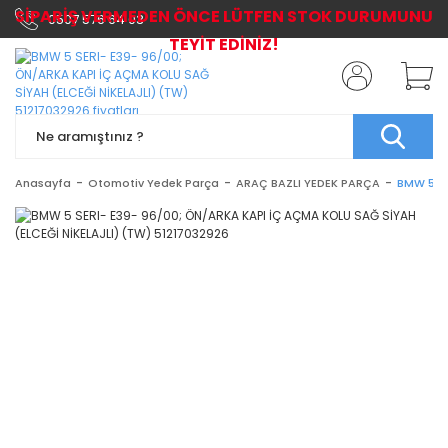
SİPARİŞ VERMEDEN ÖNCE LÜTFEN STOK DURUMUNU
0507 576 64 03
TEYİT EDİNİZ!
Anasayfa
Otomotiv Yedek Parça
ARAÇ BAZLI YEDEK PARÇA
BMW 5 SE