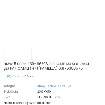
BMW 5 SERI- E39- 96/98; SİS LAMBASI SOL OVAL
ŞEFFAF CAMLI (H7)(FAMELLA) 63178360575
(0) Yorum
- 0 Puan
Kategori
ARAÇ BAZLI YEDEK PARÇA
Stok Kodu
2016-1010
Fiyat
1.155,99 TL + KDV
*151,61 TL den başlayan taksitlerle!