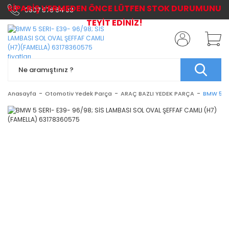
SİPARİŞ VERMEDEN ÖNCE LÜTFEN STOK DURUMUNU
0507 576 64 03
TEYİT EDİNİZ!
Anasayfa
Otomotiv Yedek Parça
ARAÇ BAZLI YEDEK PARÇA
BMW 5 SE