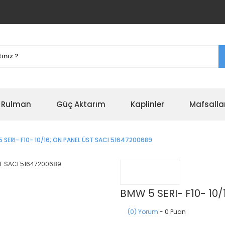
r Rulman
Güç Aktarım
Kaplinler
Mafsalla
 SERI- F10- 10/16; ÖN PANEL ÜST SACI 51647200689
BMW 5 SERI- F10- 10
(0) Yorum
- 0 Puan