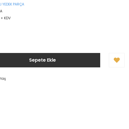
I YEDEK PARÇA
0A
L + KDV
Sepete Ekle
ylaş