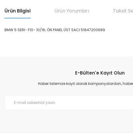
Ürün Bilgisi
Ürün Yorumları
Taksit S
BMW 5 SERI- F10- 10/16; ÖN PANEL ÜST SACI 51647200689
Bu ürünün fiyat bilgisi, resim, ürün açıklamalarında ve diğer konular
Görüş ve önerileriniz için teşekkür ederiz.
E-Bülten'e Kayıt Olun
Ürün resmi kalitesiz, bozuk veya görüntülenemiyor.
Ürün açıklamasında eksik bilgiler bulunuyor.
Haber listemize kayıt olarak kampanyalardan, haberda
Ürün bilgilerinde hatalar bulunuyor.
Ürün fiyatı diğer sitelerden daha pahalı.
Bu ürüne benzer farklı alternatifler olmalı.