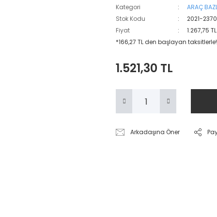
Kategori
ARAÇ BAZL
Stok Kodu
2021-237
Fiyat
1.267,75 T
*166,27 TL den başlayan taksitlerle!
1.521,30 TL
Arkadaşına Öner
Pa