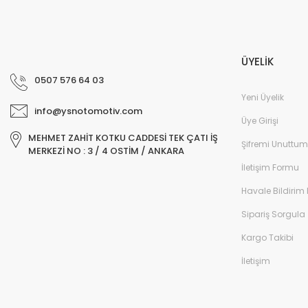
ÜYELİK
0507 576 64 03
Yeni Üyelik
info@ysnotomotiv.com
Üye Girişi
MEHMET ZAHİT KOTKU CADDESİ TEK ÇATI İŞ
Şifremi Unuttum
MERKEZİ NO : 3 / 4 OSTİM / ANKARA
İletişim Formu
Havale Bildirim
Sipariş Sorgula
Kargo Takibi
İletişim