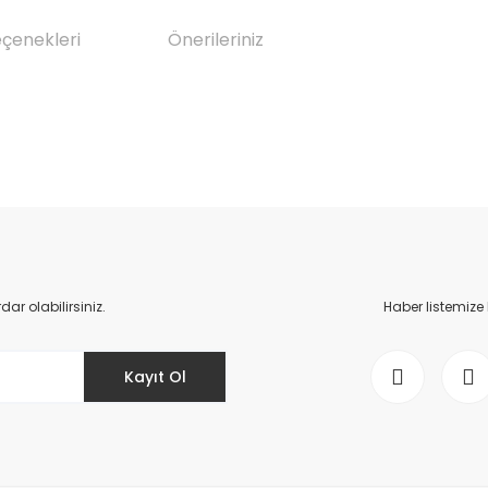
eçenekleri
Önerileriniz
da yetersiz gördüğünüz noktaları öneri formunu kullanarak tarafımıza il
Bu ürüne ilk yorumu siz yapın!
Yorum Yaz
r olabilirsiniz.
Haber listemize
Kayıt Ol