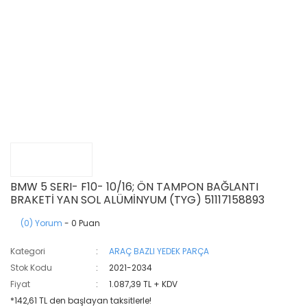
BMW 5 SERI- F10- 10/16; ÖN TAMPON BAĞLANTI
BRAKETİ YAN SOL ALÜMİNYUM (TYG) 51117158893
(0) Yorum
- 0 Puan
Kategori
ARAÇ BAZLI YEDEK PARÇA
Stok Kodu
2021-2034
Fiyat
1.087,39 TL + KDV
*142,61 TL den başlayan taksitlerle!