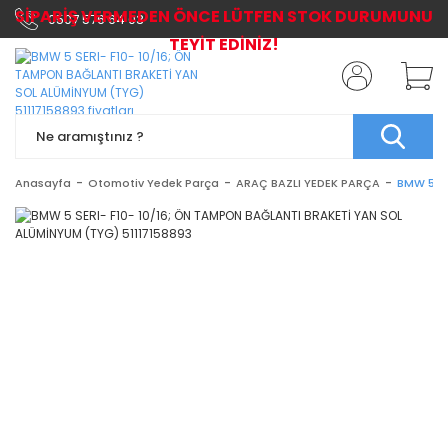
SİPARİŞ VERMEDEN ÖNCE LÜTFEN STOK DURUMUNU
0507 576 64 03
TEYİT EDİNİZ!
Anasayfa
Otomotiv Yedek Parça
ARAÇ BAZLI YEDEK PARÇA
BMW 5 SE