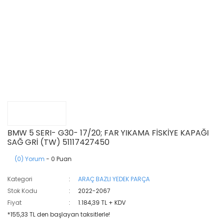
BMW 5 SERI- G30- 17/20; FAR YIKAMA FİSKİYE KAPAĞI
SAĞ GRİ (TW) 51117427450
(0) Yorum
- 0 Puan
Kategori
ARAÇ BAZLI YEDEK PARÇA
Stok Kodu
2022-2067
Fiyat
1.184,39 TL + KDV
*155,33 TL den başlayan taksitlerle!