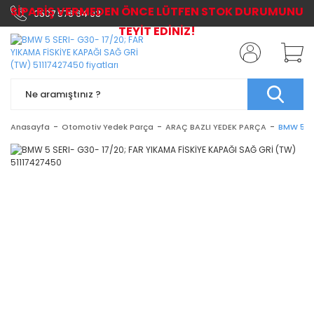
SİPARİŞ VERMEDEN ÖNCE LÜTFEN STOK DURUMUNU
0507 576 64 03
TEYİT EDİNİZ!
Anasayfa
Otomotiv Yedek Parça
ARAÇ BAZLI YEDEK PARÇA
BMW 5 SE