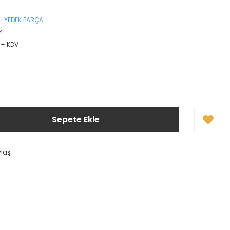
I YEDEK PARÇA
4
L + KDV
Sepete Ekle
ylaş