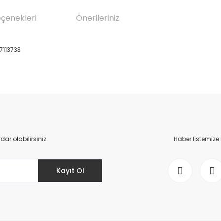
eçenekleri
Önerileriniz
7113733
da yetersiz gördüğünüz noktaları öneri formunu kullanarak tarafımıza il
Bu ürüne ilk yorumu siz yapın!
Yorum Yaz
r olabilirsiniz.
Haber listemize
Kayıt Ol