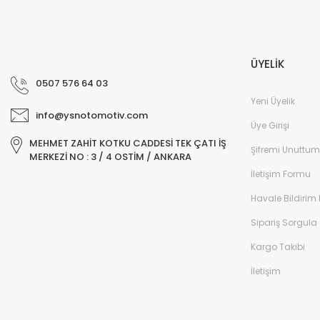
ÜYELİK
0507 576 64 03
Yeni Üyelik
info@ysnotomotiv.com
Üye Girişi
MEHMET ZAHİT KOTKU CADDESİ TEK ÇATI İŞ
Şifremi Unuttum
MERKEZİ NO : 3 / 4 OSTİM / ANKARA
İletişim Formu
Havale Bildirim
Sipariş Sorgula
Kargo Takibi
İletişim