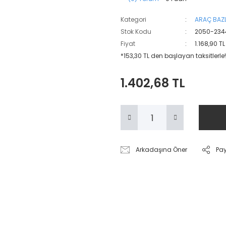
Kategori
ARAÇ BAZL
Stok Kodu
2050-234
Fiyat
1.168,90 T
*153,30 TL den başlayan taksitlerle!
1.402,68 TL
Arkadaşına Öner
Pa