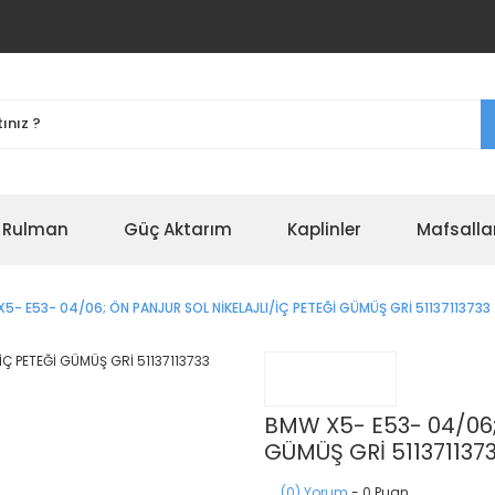
r Rulman
Güç Aktarım
Kaplinler
Mafsalla
5- E53- 04/06; ÖN PANJUR SOL NİKELAJLI/İÇ PETEĞİ GÜMÜŞ GRİ 51137113733
BMW X5- E53- 04/06;
GÜMÜŞ GRİ 511371137
(0) Yorum
- 0 Puan