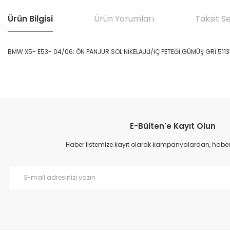
Ürün Bilgisi
Ürün Yorumları
Taksit S
BMW X5- E53- 04/06; ÖN PANJUR SOL NİKELAJLI/İÇ PETEĞİ GÜMÜŞ GRİ 5113
Bu ürünün fiyat bilgisi, resim, ürün açıklamalarında ve diğer konular
Görüş ve önerileriniz için teşekkür ederiz.
E-Bülten'e Kayıt Olun
Ürün resmi kalitesiz, bozuk veya görüntülenemiyor.
Ürün açıklamasında eksik bilgiler bulunuyor.
Haber listemize kayıt olarak kampanyalardan, haberda
Ürün bilgilerinde hatalar bulunuyor.
Ürün fiyatı diğer sitelerden daha pahalı.
Bu ürüne benzer farklı alternatifler olmalı.