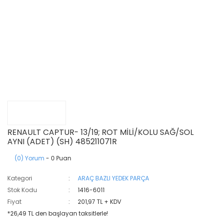
RENAULT CAPTUR- 13/19; ROT MİLİ/KOLU SAĞ/SOL
AYNI (ADET) (SH) 485211071R
(0) Yorum
- 0 Puan
Kategori
ARAÇ BAZLI YEDEK PARÇA
Stok Kodu
1416-6011
Fiyat
201,97 TL + KDV
*26,49 TL den başlayan taksitlerle!