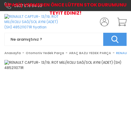
SİPARİŞ VERMEDEN ÖNCE LÜTFEN STOK DURUMUNU
0507 576 64 03
TEYİT EDİNİZ!
Anasayfa
Otomotiv Yedek Parça
ARAÇ BAZLI YEDEK PARÇA
RENAULT 