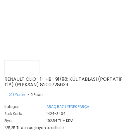
RENAULT CLIO- 1- HB- 91/98; KÜL TABLASI (PORTATİF
TİP) (PLEKSAN) 8200728639
(0) Yorum
- 0 Puan
Kategori
ARAÇ BAZLI YEDEK PARÇA
Stok Kodu
1424-3404
Fiyat
192,54 TL + KDV
*25,25 TL den başlayan taksitlerle!