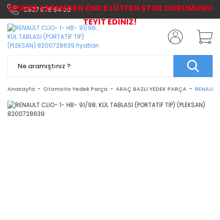
SİPARİŞ VERMEDEN ÖNCE LÜTFEN STOK DURUMUNU
0507 576 64 03
TEYİT EDİNİZ!
Anasayfa
Otomotiv Yedek Parça
ARAÇ BAZLI YEDEK PARÇA
RENAULT 