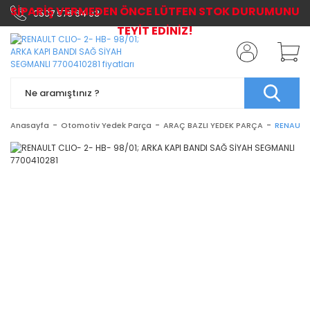
SİPARİŞ VERMEDEN ÖNCE LÜTFEN STOK DURUMUNU
0507 576 64 03
TEYİT EDİNİZ!
Anasayfa
Otomotiv Yedek Parça
ARAÇ BAZLI YEDEK PARÇA
RENAULT 