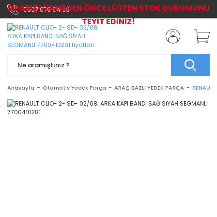
SİPARİŞ VERMEDEN ÖNCE LÜTFEN STOK DURUMUNU
0507 576 64 03
TEYİT EDİNİZ!
Anasayfa
Otomotiv Yedek Parça
ARAÇ BAZLI YEDEK PARÇA
RENAULT 