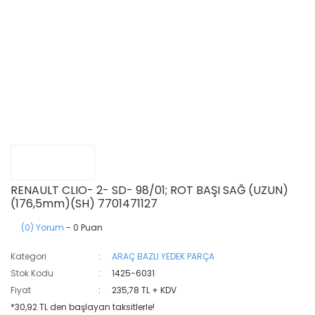
RENAULT CLIO- 2- SD- 98/01; ROT BAŞI SAĞ (UZUN)
(176,5mm)(SH) 7701471127
(0) Yorum
- 0 Puan
Kategori
ARAÇ BAZLI YEDEK PARÇA
Stok Kodu
1425-6031
Fiyat
235,78 TL + KDV
*30,92 TL den başlayan taksitlerle!