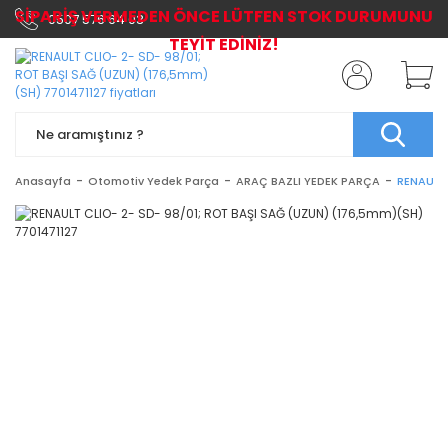
SİPARİŞ VERMEDEN ÖNCE LÜTFEN STOK DURUMUNU
0507 576 64 03
TEYİT EDİNİZ!
Anasayfa
Otomotiv Yedek Parça
ARAÇ BAZLI YEDEK PARÇA
RENAULT 