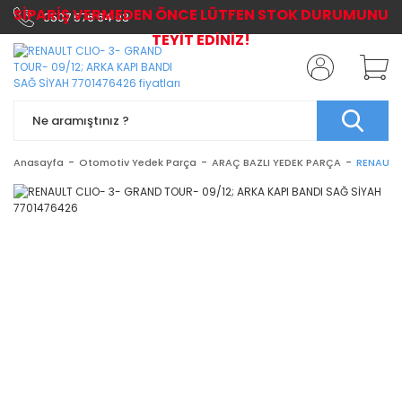
SİPARİŞ VERMEDEN ÖNCE LÜTFEN STOK DURUMUNU
0507 576 64 03
TEYİT EDİNİZ!
Anasayfa
Otomotiv Yedek Parça
ARAÇ BAZLI YEDEK PARÇA
RENAULT 