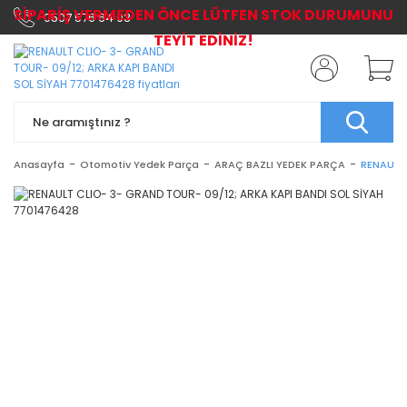
SİPARİŞ VERMEDEN ÖNCE LÜTFEN STOK DURUMUNU
0507 576 64 03
TEYİT EDİNİZ!
Anasayfa
Otomotiv Yedek Parça
ARAÇ BAZLI YEDEK PARÇA
RENAULT 