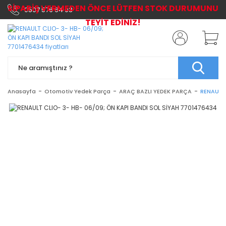
SİPARİŞ VERMEDEN ÖNCE LÜTFEN STOK DURUMUNU
0507 576 64 03
TEYİT EDİNİZ!
Anasayfa
Otomotiv Yedek Parça
ARAÇ BAZLI YEDEK PARÇA
RENAULT 