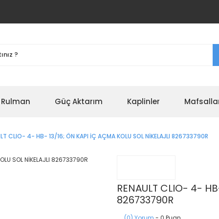
r Rulman
Güç Aktarım
Kaplinler
Mafsalla
LT CLIO- 4- HB- 13/16; ÖN KAPI İÇ AÇMA KOLU SOL NİKELAJLI 826733790R
RENAULT CLIO- 4- HB-
826733790R
(0) Yorum
- 0 Puan