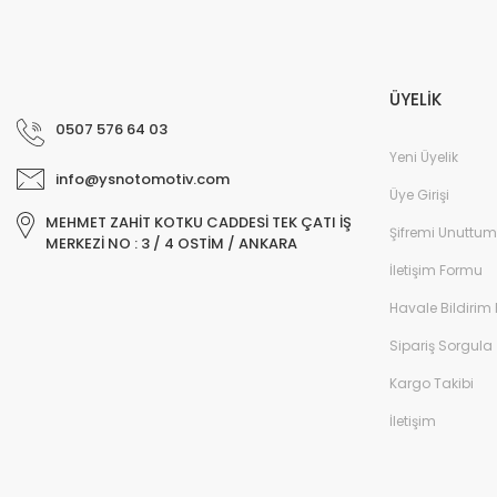
ÜYELİK
0507 576 64 03
Yeni Üyelik
info@ysnotomotiv.com
Üye Girişi
MEHMET ZAHİT KOTKU CADDESİ TEK ÇATI İŞ
Şifremi Unuttum
MERKEZİ NO : 3 / 4 OSTİM / ANKARA
İletişim Formu
Havale Bildirim
Sipariş Sorgula
Kargo Takibi
İletişim