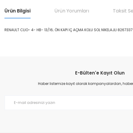
Ürün Bilgisi
Ürün Yorumları
Taksit S
RENAULT CLIO- 4- HB- 13/16; ÖN KAPI İÇ AÇMA KOLU SOL NİKELAJLI 826733
Bu ürünün fiyat bilgisi, resim, ürün açıklamalarında ve diğer konular
Görüş ve önerileriniz için teşekkür ederiz.
E-Bülten'e Kayıt Olun
Ürün resmi kalitesiz, bozuk veya görüntülenemiyor.
Ürün açıklamasında eksik bilgiler bulunuyor.
Haber listemize kayıt olarak kampanyalardan, haberda
Ürün bilgilerinde hatalar bulunuyor.
Ürün fiyatı diğer sitelerden daha pahalı.
Bu ürüne benzer farklı alternatifler olmalı.