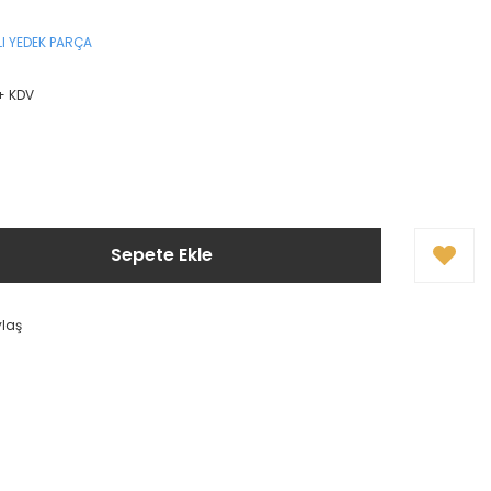
I YEDEK PARÇA
 + KDV
Sepete Ekle
ylaş