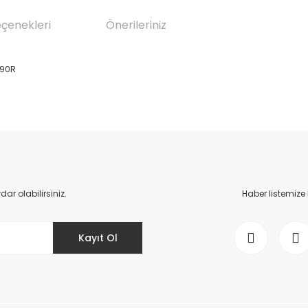
eçenekleri
Önerileriniz
790R
da yetersiz gördüğünüz noktaları öneri formunu kullanarak tarafımıza il
Bu ürüne ilk yorumu siz yapın!
Yorum Yaz
r olabilirsiniz.
Haber listemize
Kayıt Ol