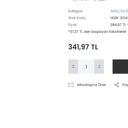
Kategori
ARAÇ BAZL
Stok Kodu
1438-3014
Fiyat
284,97 TL
*37,37 TL den başlayan taksitlerle!
341,97 TL
Arkadaşına Öner
Pa